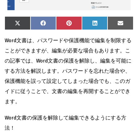
Share
Share
Share
Share
Share
X
Facebook
Pinterest
LinkedIn
Email
on
on
on
on
on
(Twitter)
Word文書は、パスワードや保護機能で編集を制限する
ことができますが、編集が必要な場合もあります。こ
の記事では、Word文書の保護を解除し、編集を可能に
する方法を解説します。パスワードを忘れた場合や、
保護機能を誤って設定してしまった場合でも、このガ
イドに従うことで、文書の編集を再開することができ
ます。
Word文書の保護を解除して編集できるようにする方
法！