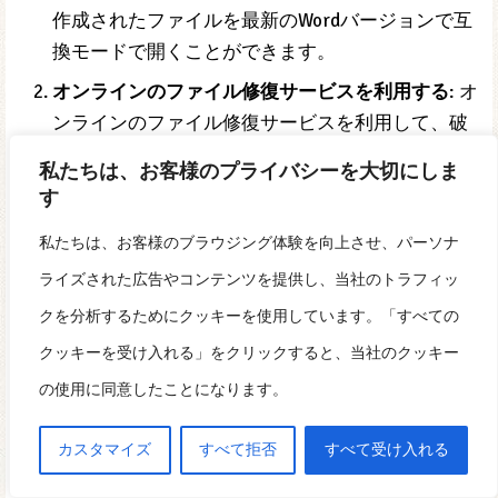
このような場合は、以下の対処方法を試すことができ
ます。
他のWordバージョンで開く
: ファイルが古いバー
ジョンのWordで作成された場合、最新のWordバー
私たちは、お客様のプライバシーを大切にしま
ジョンでは開けないことがあります。古いバージ
す
ョンのWordをインストールして、ファイルを開く
ことができます。または、古いWordバージョンで
私たちは、お客様のブラウジング体験を向上させ、パーソナ
作成されたファイルを最新のWordバージョンで互
ライズされた広告やコンテンツを提供し、当社のトラフィッ
換モードで開くことができます。
クを分析するためにクッキーを使用しています。「すべての
オンラインのファイル修復サービスを利用する
: オ
クッキーを受け入れる」をクリックすると、当社のクッキー
ンラインのファイル修復サービスを利用して、破
の使用に同意したことになります。
損したファイルを修復することができます。ただ
し、サービスによっては有料の場合があります。
カスタマイズ
すべて拒否
すべて受け入れる
また、サービスによってはセキュリティ上のリス
クがあるため、利用する際には注意が必要です。