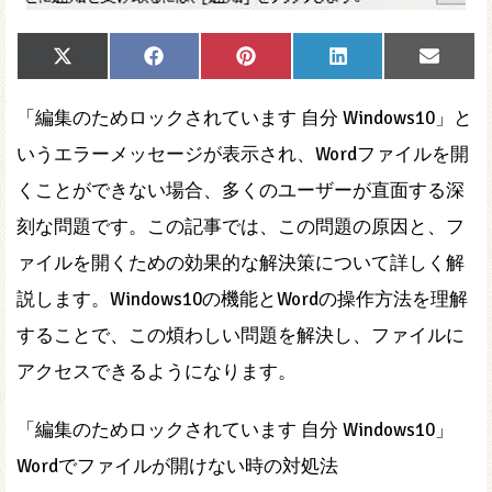
Share
Share
Share
Share
Share
X
Facebook
Pinterest
LinkedIn
Email
on
on
on
on
on
(Twitter)
「編集のためロックされています 自分 Windows10」と
いうエラーメッセージが表示され、Wordファイルを開
くことができない場合、多くのユーザーが直面する深
刻な問題です。この記事では、この問題の原因と、フ
ァイルを開くための効果的な解決策について詳しく解
説します。Windows10の機能とWordの操作方法を理解
することで、この煩わしい問題を解決し、ファイルに
アクセスできるようになります。
「編集のためロックされています 自分 Windows10」
Wordでファイルが開けない時の対処法