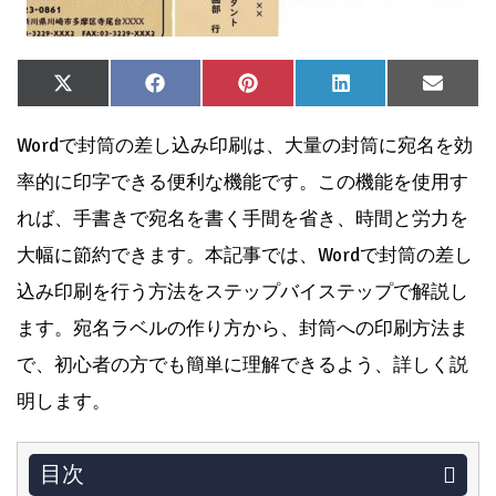
Share
Share
Share
Share
Share
X
Facebook
Pinterest
LinkedIn
Email
on
on
on
on
on
(Twitter)
Wordで封筒の差し込み印刷は、大量の封筒に宛名を効
率的に印字できる便利な機能です。この機能を使用す
れば、手書きで宛名を書く手間を省き、時間と労力を
大幅に節約できます。本記事では、Wordで封筒の差し
込み印刷を行う方法をステップバイステップで解説し
ます。宛名ラベルの作り方から、封筒への印刷方法ま
で、初心者の方でも簡単に理解できるよう、詳しく説
明します。
目次