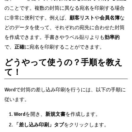
「印刷」タブ
を使用します。
よくある質問
✉️ Wordで封筒の差し込み印刷！
宛名を自動で印字ってどんなも
の？
✉️ Wordで封筒の差し込み印刷！宛名を自動で印字と
は、
Word
を使って、
封筒に宛名を自動で印刷する機能
のことです。複数の封筒に異なる宛名を印刷する場合
に非常に便利です。例えば、
顧客リスト
や
会員名簿
な
どのデータを使って、それぞれの宛先に合わせた封筒