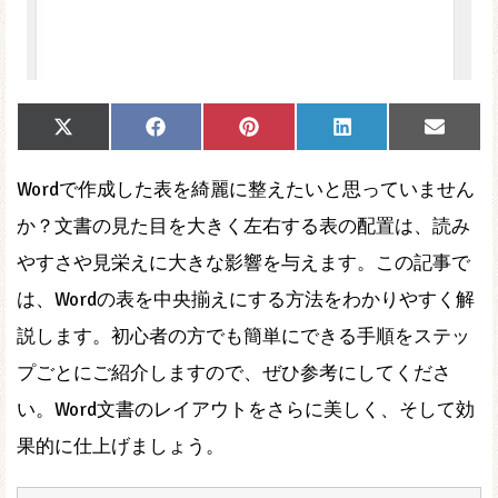
Share
Share
Share
Share
Share
X
Facebook
Pinterest
LinkedIn
Email
on
on
on
on
on
(Twitter)
Wordで作成した表を綺麗に整えたいと思っていません
か？文書の見た目を大きく左右する表の配置は、読み
やすさや見栄えに大きな影響を与えます。この記事で
は、Wordの表を中央揃えにする方法をわかりやすく解
説します。初心者の方でも簡単にできる手順をステッ
プごとにご紹介しますので、ぜひ参考にしてくださ
い。Word文書のレイアウトをさらに美しく、そして効
果的に仕上げましょう。