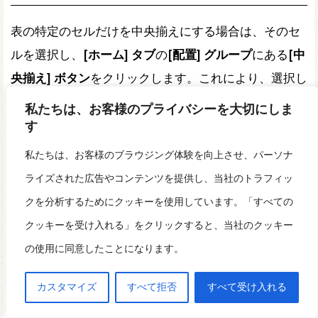
表の特定のセルだけを中央揃えにする場合は、そのセ
ルを選択し、
[ホーム] タブ
の
[配置] グループ
にある
[中
央揃え] ボタン
をクリックします。これにより、選択し
たセルの内容のみが中央揃えになります。
私たちは、お客様のプライバシーを大切にしま
す
Word の表の中央揃えに関するそ
私たちは、お客様のブラウジング体験を向上させ、パーソナ
の他のヒントはありますか？
ライズされた広告やコンテンツを提供し、当社のトラフィッ
クを分析するためにクッキーを使用しています。「すべての
Word の表の中央揃えに関するその他のヒントをいくつ
クッキーを受け入れる」をクリックすると、当社のクッキー
かご紹介します。
の使用に同意したことになります。
表を中央揃えにする前に、
[ページレイアウト] タブ
の
カスタマイズ
すべて拒否
すべて受け入れる
[余白] グループ
にある
[中央揃え] ボタン
をクリックし
て、ページ全体を中央揃えにすることもできます。