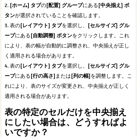
2.
[ホーム] タブ
の
[配置] グループ
にある
[中央揃え] ボ
タン
が選択されていることを確認します。
3. 表の
[レイアウト] タブ
を選択し、
[セルサイズ] グル
ープ
にある
[自動調整] ボタン
をクリックします。これ
により、表の幅が自動的に調整され、中央揃えが正し
く適用される場合があります。
4. 表の
[レイアウト] タブ
を選択し、
[セルサイズ] グル
ープ
にある
[行の高さ]
または
[列の幅]
を調整します。こ
れにより、表のサイズが変更され、中央揃えが正しく
適用される場合があります。
表の特定のセルだけを中央揃え
にしたい場合は、どうすればよ
いですか？