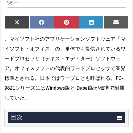
Share
Share
Share
Share
Share
X
Facebook
Pinterest
LinkedIn
Email
on
on
on
on
on
(Twitter)
、マイソフト社のアプリケーションソフトウェア「マ
イソフト・オフィス」の、単体でも提供されているワ
ードプロセッサ（テキストエディター）ソフトウェ
ア。オフィスソフトの代表的ワードプロセッサで業界
標準とされる。日本ではワープロとも呼ばれる。PC-
9821シリーズにはWindows版と Dabei版が標準で附属
していた。
目次