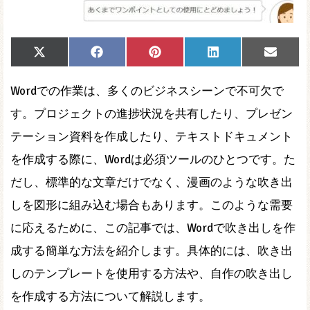
Share
Share
Share
Share
Share
X
Facebook
Pinterest
LinkedIn
Email
on
on
on
on
on
(Twitter)
Wordでの作業は、多くのビジネスシーンで不可欠で
す。プロジェクトの進捗状況を共有したり、プレゼン
テーション資料を作成したり、テキストドキュメント
を作成する際に、Wordは必須ツールのひとつです。た
だし、標準的な文章だけでなく、漫画のような吹き出
しを図形に組み込む場合もあります。このような需要
に応えるために、この記事では、Wordで吹き出しを作
成する簡単な方法を紹介します。具体的には、吹き出
しのテンプレートを使用する方法や、自作の吹き出し
を作成する方法について解説します。