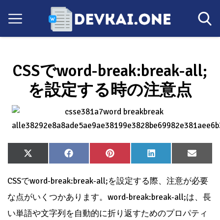
CSSでword-break:break-all;
を設定する時の注意点
Share
Share
Share
Share
Share
X
Facebook
Pinterest
LinkedIn
Email
on
on
on
on
on
(Twitter)
CSSでword-break:break-all;を設定する際、注意が必要
な点がいくつかあります。word-break:break-all;は、長
い単語や文字列を自動的に折り返すためのプロパティ