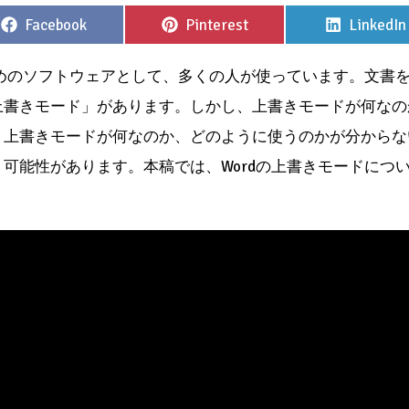
Share
Share
Share
Facebook
Pinterest
LinkedIn
on
on
on
ためのソフトウェアとして、多くの人が使っています。文書
上書きモード」があります。しかし、上書きモードが何なの
。上書きモードが何なのか、どのように使うのかが分からな
可能性があります。本稿では、Wordの上書きモードにつ