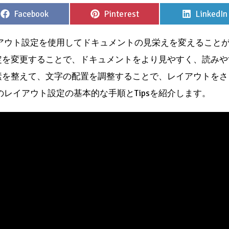
Share
Share
Share
Facebook
Pinterest
LinkedIn
on
on
on
イアウト設定を使用してドキュメントの見栄えを変えること
定を変更することで、ドキュメントをより見やすく、読みや
素を整えて、文字の配置を調整することで、レイアウトをさ
のレイアウト設定の基本的な手順とTipsを紹介します。