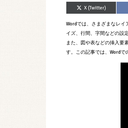
Share
X (Twitter)
on
Wordでは、さまざまなレ
イズ、行間、字間などの設
また、図や表などの挿入要
す。この記事では、Wordで