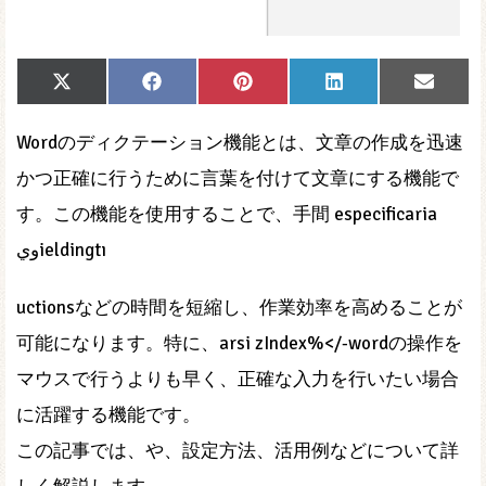
Share
Share
Share
Share
Share
X
Facebook
Pinterest
LinkedIn
Email
on
on
on
on
on
(Twitter)
Wordのディクテーション機能とは、文章の作成を迅速
かつ正確に行うために言葉を付けて文章にする機能で
す。この機能を使用することで、手間 especificaria
ويieldingtı
uctionsなどの時間を短縮し、作業効率を高めることが
可能になります。特に、arsi zIndex%</-wordの操作を
マウスで行うよりも早く、正確な入力を行いたい場合
に活躍する機能です。
この記事では、や、設定方法、活用例などについて詳