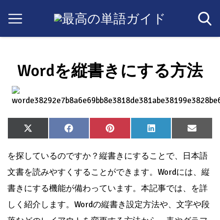
Wordを縦書きにする方法
Share
Share
Share
Share
Share
X
Facebook
Pinterest
LinkedIn
Email
on
on
on
on
on
(Twitter)
を探しているのですか？縦書きにすることで、日本語
文書を読みやすくすることができます。Wordには、縦
書きにする機能が備わっています。本記事では、を詳
しく紹介します。Wordの縦書き設定方法や、文字や段