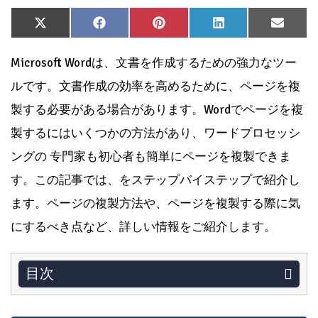
Share
Share
Share
Share
Share
X
Facebook
Pinterest
LinkedIn
Email
on
on
on
on
on
(Twitter)
Microsoft Wordは、文書を作成するための強力なツー
ルです。文書作成の効率を高めるために、ページを複
製する必要がある場合があります。Wordでページを複
製するにはいくつかの方法があり、ワードプロセッシ
ングの 专門家も初心者も簡単にページを複製できま
す。この記事では、をステップバイステップで紹介し
ます。ページの複製方法や、ページを複製する際に気
にするべき点など、詳しい情報をご紹介します。
目次