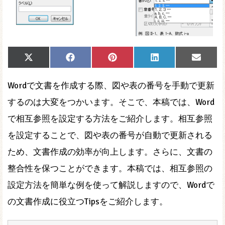
Share
Share
Share
Share
Share
X
Facebook
Pinterest
LinkedIn
Email
on
on
on
on
on
(Twitter)
Wordで文書を作成する際、図や表の番号を手動で更新
するのは大変をつかいます。そこで、本稿では、Word
で相互参照を設定する方法をご紹介します。相互参照
を設定することで、図や表の番号が自動で更新される
ため、文書作成の効率が向上します。さらに、文書の
整合性を保つことができます。本稿では、相互参照の
設定方法を簡単な例を使って解説しますので、Wordで
の文書作成に役立つTipsをご紹介します。