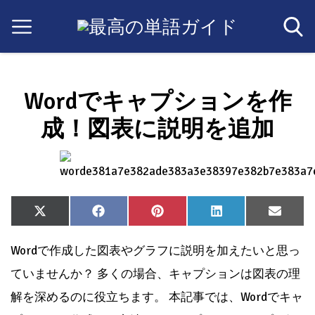
Wordでキャプションを作
成！図表に説明を追加
Share
Share
Share
Share
Share
X
Facebook
Pinterest
LinkedIn
Email
on
on
on
on
on
(Twitter)
Wordで作成した図表やグラフに説明を加えたいと思っ
ていませんか？ 多くの場合、キャプションは図表の理
解を深めるのに役立ちます。 本記事では、Wordでキャ