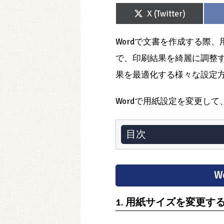
Share
X (Twitter)
on
Wordで文書を作成する際
で、印刷結果を綺麗に調整す
果を最適化する様々な設定方
Wordで用紙設定を変更し
目次
W
1. 用紙サイズを変更す