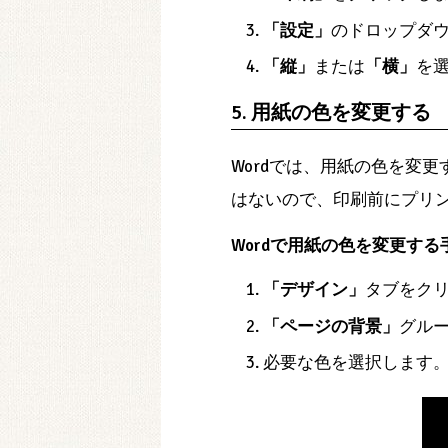
「設定」
のドロップダ
「縦」
または
「横」
を
5. 用紙の色を変更する
Wordでは、用紙の色を変
はないので、印刷前にプリ
Wordで用紙の色を変更す
「デザイン」
タブをク
「ページの背景」
グル
必要な色を選択します