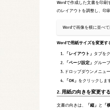
Wordで作成した文書を印
のレイアウトを調整し、印
️ Wordで画像を横に並
Wordで用紙サイズを変更
「レイアウト」
タブを
「ページ設定」
グルー
ドロップダウンメニュ
「OK」
をクリックしま
2. 用紙の向きを変更す
文書の向きは、
「縦」
と
「