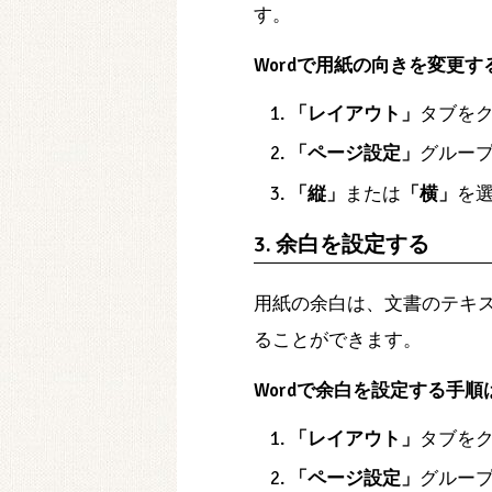
す。
Wordで用紙の向きを変更
「レイアウト」
タブを
「ページ設定」
グルー
「縦」
または
「横」
を
3. 余白を設定する
用紙の余白は、文書のテキ
ることができます。
Wordで余白を設定する手
「レイアウト」
タブを
「ページ設定」
グルー