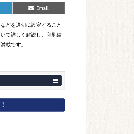
Share
Email
on
白などを適切に設定すること
ついて詳しく解説し、印刷結
が満載です。
う！