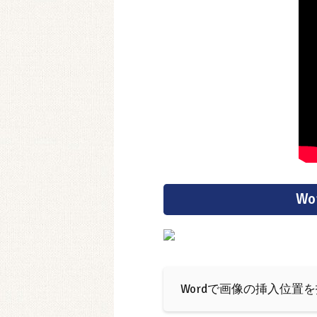
W
️ Wordで画像の挿入位