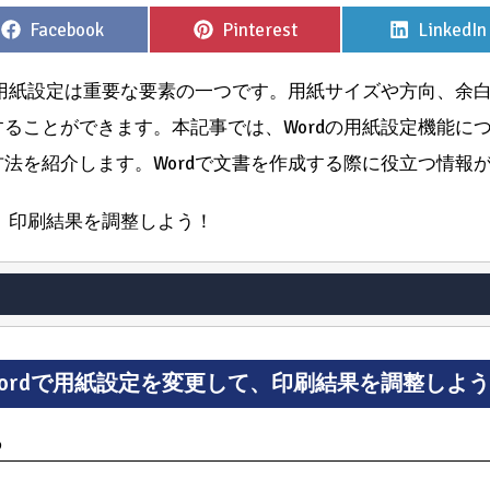
Share
Share
Share
Facebook
Pinterest
LinkedIn
on
on
on
、用紙設定は重要な要素の一つです。用紙サイズや方向、余
ることができます。本記事では、Wordの用紙設定機能に
法を紹介します。Wordで文書を作成する際に役立つ情報
て、印刷結果を調整しよう！
ordで用紙設定を変更して、印刷結果を調整しよ
る