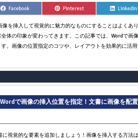
Share
Share
Share
Facebook
Pinterest
LinkedIn
on
on
on
、画像を挿入して視覚的に魅力的なものにすることはよくあ
全体の印象が変わってきます。この記事では、Wordで画
ます。画像の位置指定のコツや、レイアウトを効果的に活用
Wordで画像の挿入位置を指定！文書に画像を配置
文書に視覚的な要素を追加しましょう！画像を挿入する方法