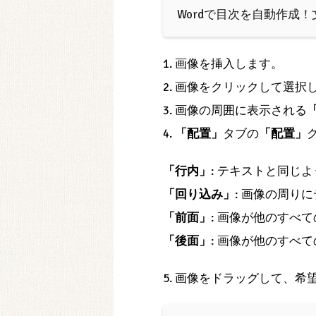
Wordで目次を自動作成
1. 画像を挿入します。
2. 画像をクリックして選択
3. 画像の周囲に表示される
4.
「配置」
タブの
「配置」
「行内」
: テキストと同じ
「回り込み」
: 画像の周り
「前面」
: 画像が他のすべ
「後面」
: 画像が他のすべ
5. 画像をドラッグして、