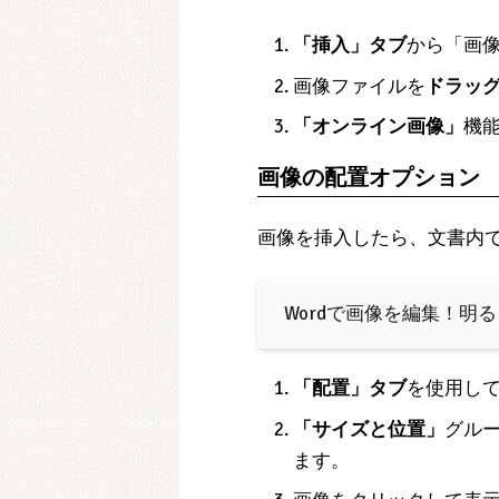
「挿入」タブ
から「画
画像ファイルを
ドラッ
「オンライン画像」
機
画像の配置オプション
画像を挿入したら、文書内
️ Wordで画像を編集！
「配置」タブ
を使用し
「サイズと位置」
グル
ます。