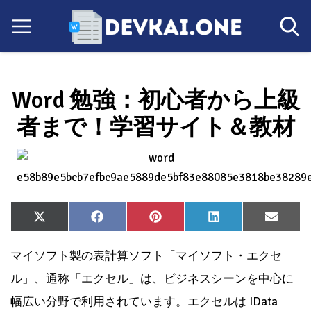
Word 勉強：初心者から上級
者まで！学習サイト＆教材
Share
Share
Share
Share
Share
X
Facebook
Pinterest
LinkedIn
Email
on
on
on
on
on
(Twitter)
マイソフト製の表計算ソフト「マイソフト・エクセ
ル」、通称「エクセル」は、ビジネスシーンを中心に
幅広い分野で利用されています。エクセルは IData