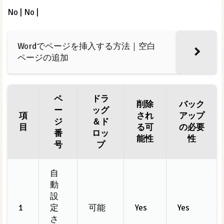
No | No |
Wordでページを挿入する方法｜空白
ページの追加
ペ
ドラ
削除
バック
ー
ッグ
項
され
アップ
ジ
＆ド
目
る可
の必要
番
ロッ
能性
性
号
プ
自
動
設
1
定
可能
Yes
Yes
さ