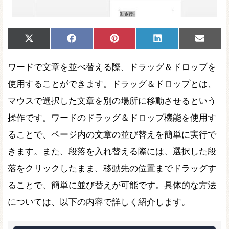
Share
Share
Share
Share
Share
X
Facebook
Pinterest
LinkedIn
Email
on
on
on
on
on
(Twitter)
ワードで文章を並べ替える際、ドラッグ＆ドロップを
使用することができます。ドラッグ＆ドロップとは、
マウスで選択した文章を別の場所に移動させるという
操作です。ワードのドラッグ＆ドロップ機能を使用す
ることで、ページ内の文章の並び替えを簡単に実行で
きます。また、段落を入れ替える際には、選択した段
落をクリックしたまま、移動先の位置までドラッグす
ることで、簡単に並び替えが可能です。具体的な方法
については、以下の内容で詳しく紹介します。