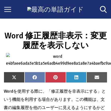
Word 修正履歴非表示：変更
履歴を表示しない
Share
Share
Share
Share
Share
X
Facebook
Pinterest
LinkedIn
Email
on
on
on
on
on
(Twitter)
Wordを使用する際に、「修正履歴を非表示にする」と
いう機能を利用する場合があります。この機能は、文
書の編集履歴を他のユーザーに見えるようにするかど