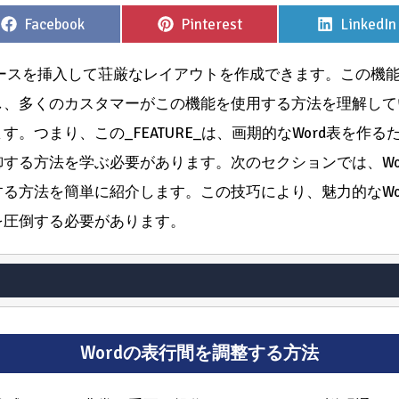
Share
Share
Share
Facebook
Pinterest
LinkedIn
on
on
on
ペースを挿入して荘厳なレイアウトを作成できます。この機
し、多くのカスタマーがこの機能を使用する方法を理解して
。つまり、この_FEATURE_は、画期的なWord表を作
する方法を学ぶ必要があります。次のセクションでは、Wo
る方法を簡単に紹介します。この技巧により、魅力的なWo
を圧倒する必要があります。
Wordの表行間を調整する方法