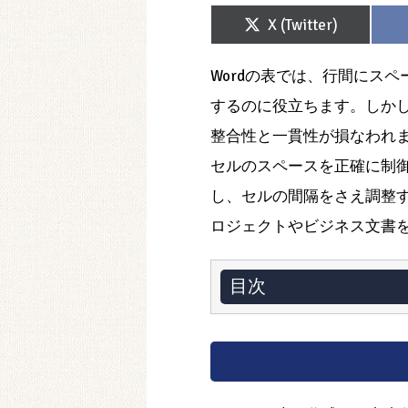
Share
X (Twitter)
on
Wordの表では、行間にス
するのに役立ちます。しか
整合性と一貫性が損なわれます
セルのスペースを正確に制御
し、セルの間隔をさえ調整す
ロジェクトやビジネス文書
目次