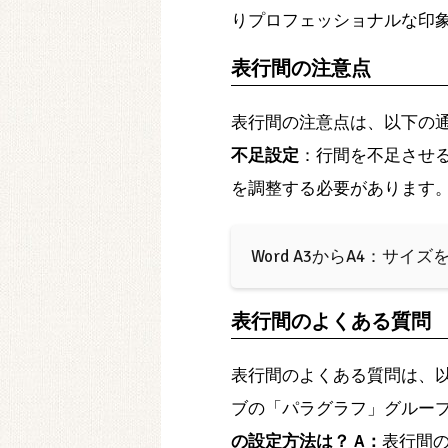
りプロフェッショナルな印
表行間の注意点
表行間の注意点は、以下の
不足設定
：行間を不足させ
を調整する必要があります
Word A3からA4：サイ
表行間のよくある質問
表行間のよくある質問は、
ブの「パラグラフ」グルー
の設定方法は？
A：
表行間