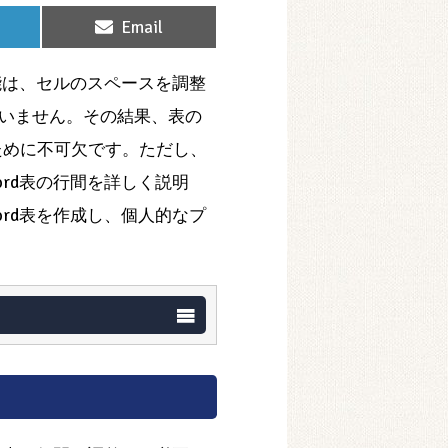
Share
Email
on
能は、セルのスペースを調整
いません。その結果、表の
るために不可欠です。ただし、
rd表の行間を詳しく説明
rd表を作成し、個人的なプ