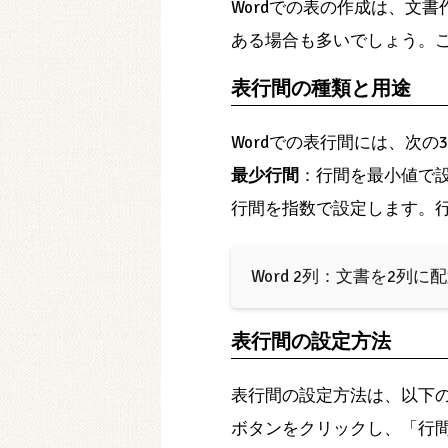
Wordでの表の作成は、文
ある場合も多いでしょう。こ
表行間の種類と用途
Wordでの表行間には、次
最少行間
：行間を最小値で
行間を指数で設定します。
Word 2列：文書を2列に
表行間の設定方法
表行間の設定方法は、以下の通
ボタンをクリックし、「行間