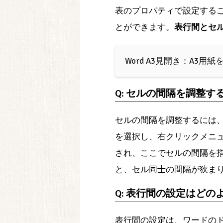
表のプロパティで設定する
とができます。
表行間とセ
Word A3見開き：A3用
Q: セルの間隔を調整す
セルの間隔を調整するには
を選択し、右クリックメニ
され、ここでセルの間隔を
と、セル同士の間隔が狭ま
Q: 表行間の設定はどの
表行間の設定は、ワードの