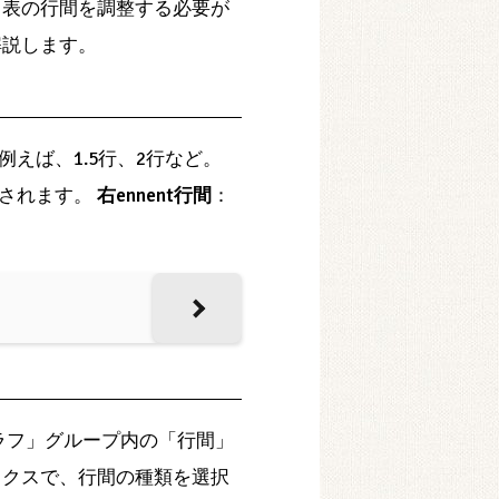
、表の行間を調整する必要が
解説します。
えば、1.5行、2行など。
整されます。
右ennent行間
：
グラフ」グループ内の「行間」
ックスで、行間の種類を選択