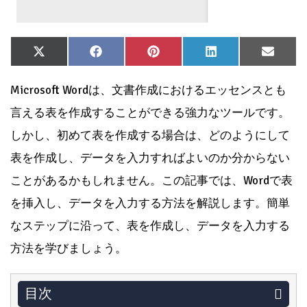
Share
Share
Share
Share
Share
X
Facebook
Pinterest
LinkedIn
Email
on
on
on
on
on
(Twitter)
Microsoft Wordは、文書作成におけるエッセンスとも
言える表を作成することができる強力なツールです。
しかし、初めて表を作成する場合は、どのようにして
表を作成し、データを入力すればよいのか分からない
ことがあるかもしれません。この記事では、Wordで表
を挿入し、データを入力する方法を解説します。簡単
なステップに沿って、表を作成し、データを入力する
方法を学びましょう。
目次