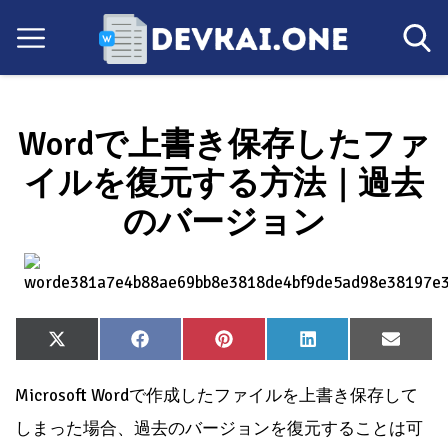
Wordで上書き保存したファ
イルを復元する方法｜過去
のバージョン
Share
Share
Share
Share
Share
X
Facebook
Pinterest
LinkedIn
Email
on
on
on
on
on
(Twitter)
Microsoft Wordで作成したファイルを上書き保存して
しまった場合、過去のバージョンを復元することは可