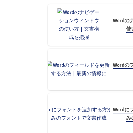
Word
使
Word
Word
み