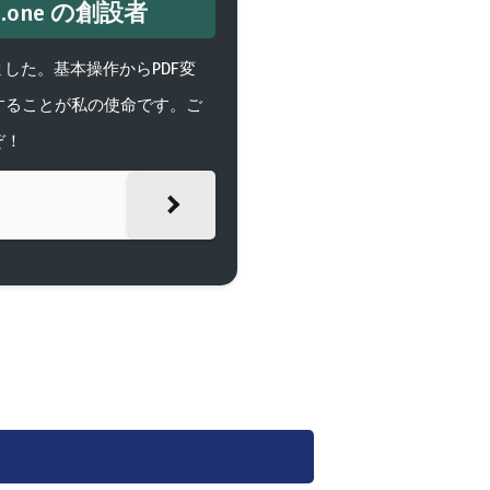
one の創設者
げました。基本操作からPDF変
することが私の使命です。ご
ぞ！