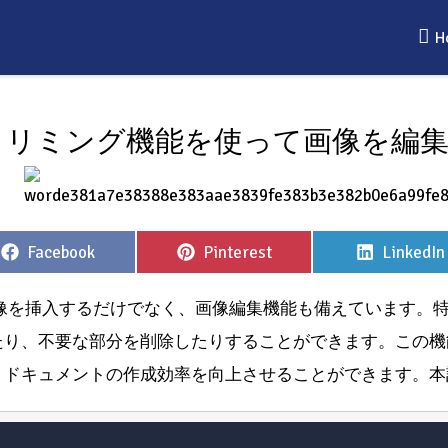
H
でトリミング機能を使って画像を編
Share
Share
Share
Facebook
Pinterest
LinkedIn
on
on
on
画像を挿入するだけでなく、画像編集機能も備えています。
たり、不要な部分を削除したりすることができます。この機
、ドキュメントの作成効率を向上させることができます。本