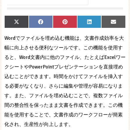
Share
Share
Share
Share
Share
X
Facebook
Pinterest
LinkedIn
Email
on
on
on
on
on
(Twitter)
Wordでファイルを埋め込む機能は、文書作成効率を大
幅に向上させる便利なツールです。この機能を使用す
ると、Word文書内に他のファイル、たとえばExcelワー
クシートやPowerPointプレゼンテーションを直接埋め
込むことができます。時間をかけてファイルを挿入す
る必要がなくなり、さらに編集や管理が容易になりま
す。また、ファイルを埋め込むことで、複数ファイル
間の整合性を保ったまま文書を作成できます。この機
能を使用することで、文書作成のワークフローが簡素
化され、生産性が向上します。