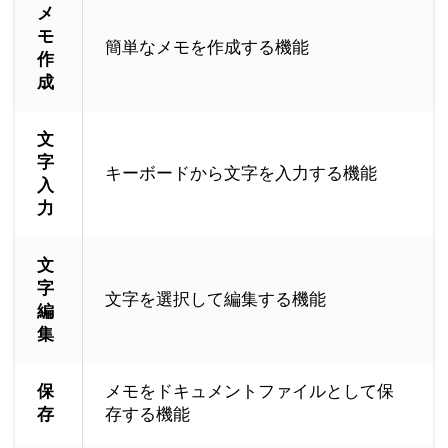
メ
モ
簡単なメモを作成する機能
作
成
文
字
キーボードから文字を入力する機能
入
力
文
字
文字を選択して編集する機能
編
集
保
メモをドキュメントファイルとして保
存
存する機能