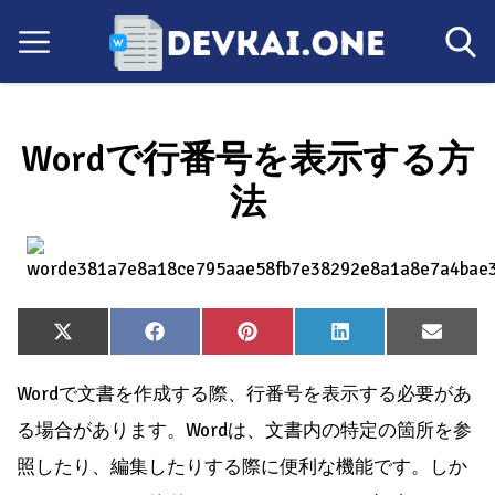
Wordで行番号を表示する方
法
Share
Share
Share
Share
Share
X
Facebook
Pinterest
LinkedIn
Email
on
on
on
on
on
(Twitter)
Wordで文書を作成する際、行番号を表示する必要があ
る場合があります。Wordは、文書内の特定の箇所を参
照したり、編集したりする際に便利な機能です。しか