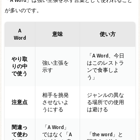
「A Word」は強い主張を示す言葉として使われること
が多いのです。
A
意味
使い方
Word
「A Word、今日
やり取
強い主張を
はこのレストラ
りの中
示す
ンで食事しよ
で使う
う」
相手を挑発
ジャンルの異な
注意点
させないよ
る場所での使用
うにする
は避ける
間違っ
「A Word」
て使わ
ではなく「A
「the word」と