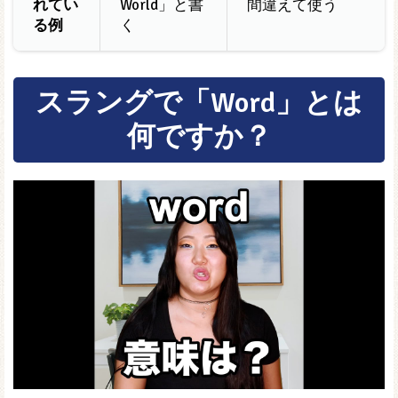
れてい
World」と書
間違えて使う
る例
く
スラングで「Word」とは
何ですか？