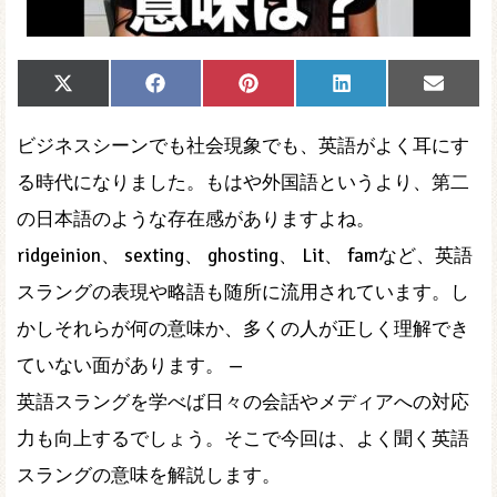
Share
Share
Share
Share
Share
X
Facebook
Pinterest
LinkedIn
Email
on
on
on
on
on
(Twitter)
ビジネスシーンでも社会現象でも、英語がよく耳にす
る時代になりました。もはや外国語というより、第二
の日本語のような存在感がありますよね。
ridgeinion、 sexting、 ghosting、 Lit、 famなど、英語
スラングの表現や略語も随所に流用されています。し
かしそれらが何の意味か、多くの人が正しく理解でき
ていない面があります。 —
英語スラングを学べば日々の会話やメディアへの対応
力も向上するでしょう。そこで今回は、よく聞く英語
スラングの意味を解説します。