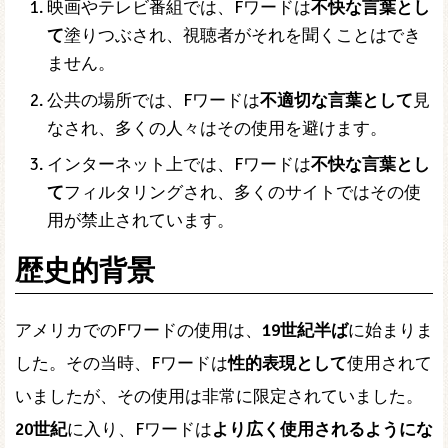
映画やテレビ番組では、Fワードは
不快な言葉とし
て
塗りつぶされ、視聴者がそれを聞くことはでき
ません。
公共の場所では、Fワードは
不適切な言葉として
見
なされ、多くの人々はその使用を避けます。
インターネット上では、Fワードは
不快な言葉とし
て
フィルタリングされ、多くのサイトではその使
用が禁止されています。
歴史的背景
アメリカでのFワードの使用は、
19世紀半ば
に始まりま
した。その当時、Fワードは
性的表現として
使用されて
いましたが、その使用は非常に限定されていました。
20世紀
に入り、Fワードは
より広く使用されるようにな