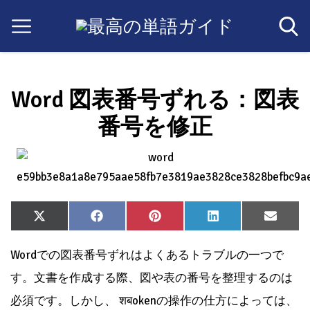
Word 図表番号ずれる：図表
番号を修正
Share
Share
Share
Share
Share
X
Facebook
Pinterest
LinkedIn
Email
on
on
on
on
on
(Twitter)
Wordでの図表番号ずれはよくあるトラブルの一つで
す。文書を作成する際、図や表の番号を整理するのは
必須です。しかし、 शबokenの操作の仕方によっては、