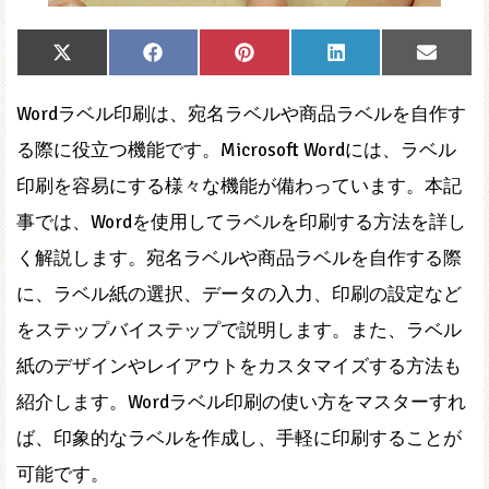
Share
Share
Share
Share
Share
X
Facebook
Pinterest
LinkedIn
Email
on
on
on
on
on
(Twitter)
Wordラベル印刷は、宛名ラベルや商品ラベルを自作す
る際に役立つ機能です。Microsoft Wordには、ラベル
印刷を容易にする様々な機能が備わっています。本記
事では、Wordを使用してラベルを印刷する方法を詳し
く解説します。宛名ラベルや商品ラベルを自作する際
に、ラベル紙の選択、データの入力、印刷の設定など
をステップバイステップで説明します。また、ラベル
紙のデザインやレイアウトをカスタマイズする方法も
紹介します。Wordラベル印刷の使い方をマスターすれ
ば、印象的なラベルを作成し、手軽に印刷することが
可能です。