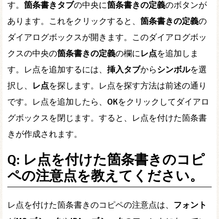
す。
箇条書きタブ
の中央に
箇条書きの定義
のボタンが
あります。これをクリックすると、
箇条書きの定義
の
ダイアログボックスが開きます。このダイアログボッ
クスの中央の
箇条書きの定義
の欄に
レ点
を追加しま
す。レ点を追加するには、
挿入タブ
から
シンボル
を選
択し、
レ点
を探します。レ点を探す方法は前述の通り
です。レ点を追加したら、
OK
をクリックしてダイアロ
グボックスを閉じます。すると、レ点を付けた箇条書
きが作成されます。
Q: レ点を付けた箇条書きのコピ
ペの注意点を教えてください。
レ点を付けた箇条書きのコピペの注意点は、
フォント