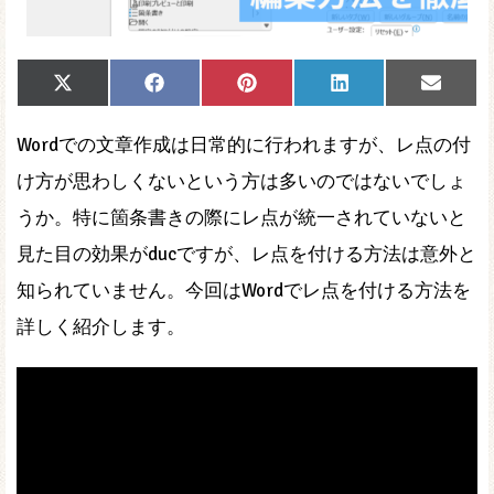
Share
Share
Share
Share
Share
X
Facebook
Pinterest
LinkedIn
Email
on
on
on
on
on
(Twitter)
Wordでの文章作成は日常的に行われますが、レ点の付
け方が思わしくないという方は多いのではないでしょ
うか。特に箇条書きの際にレ点が統一されていないと
見た目の効果がducですが、レ点を付ける方法は意外と
知られていません。今回はWordでレ点を付ける方法を
詳しく紹介します。