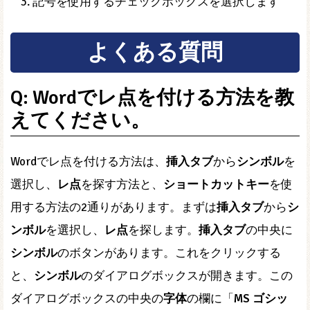
記号を使用するチェックボックスを選択します
よくある質問
Q: Wordでレ点を付ける方法を教
えてください。
Wordでレ点を付ける方法は、
挿入タブ
から
シンボル
を
選択し、
レ点
を探す方法と、
ショートカットキー
を使
用する方法の2通りがあります。まずは
挿入タブ
から
シ
ンボル
を選択し、
レ点
を探します。
挿入タブ
の中央に
シンボル
のボタンがあります。これをクリックする
と、
シンボル
のダイアログボックスが開きます。この
ダイアログボックスの中央の
字体
の欄に「
MS ゴシッ