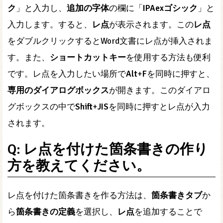
ク
」と入力し、
追加の字体
の欄に「
IPAexゴシック
」と
入力します。すると、
レ点
が表示されます。この
レ点
をダブルクリックするとWord文書にレ点が挿入されま
す。また、
ショートカットキー
を使用する方法も便利
です。レ点を入力したい場所で
Alt
+
F
を同時に押すと、
専用のダイアログボックス
が開きます。このダイアロ
グボックスの中で
Shift
+
JIS
を同時に押すとレ点が入力
されます。
Q: レ点を付けた箇条書きの作り
方を教えてください。
レ点を付けた箇条書きを作る方法は、
箇条書きタブ
か
ら
箇条書きの定義
を選択し、
レ点
を追加することで