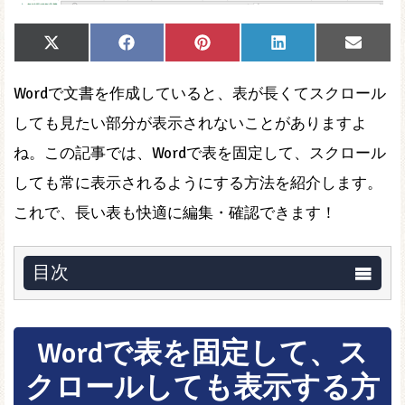
Share
Share
Share
Share
Share
X
Facebook
Pinterest
LinkedIn
Email
on
on
on
on
on
(Twitter)
Wordで文書を作成していると、表が長くてスクロール
しても見たい部分が表示されないことがありますよ
ね。この記事では、Wordで表を固定して、スクロール
しても常に表示されるようにする方法を紹介します。
これで、長い表も快適に編集・確認できます！
目次
Wordで表を固定して、ス
クロールしても表示する方