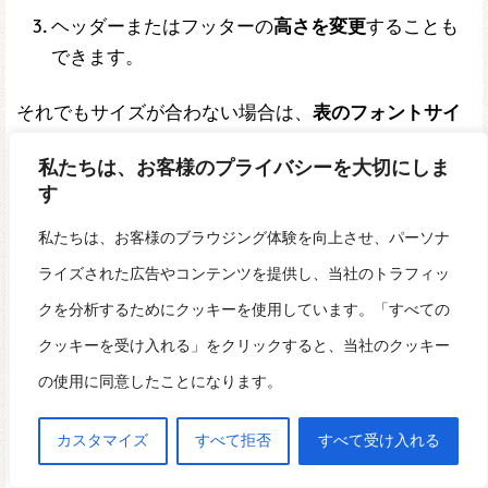
ヘッダーまたはフッターの
高さを変更
することも
できます。
それでもサイズが合わない場合は、
表のフォントサイ
ズ
を小さくしたり、
表の内容を簡略化
したりするなど
私たちは、お客様のプライバシーを大切にしま
の方法を試してみてください。
す
私たちは、お客様のブラウジング体験を向上させ、パーソナ
ライズされた広告やコンテンツを提供し、当社のトラフィッ
クを分析するためにクッキーを使用しています。「すべての
クッキーを受け入れる」をクリックすると、当社のクッキー
田中 拓海（たなか・たくみ）、Devkai.one
の創設者
の使用に同意したことになります。
Wordの使い方に悩むすべての方のために、devkai.oneを立ち上
カスタマイズ
すべて拒否
すべて受け入れる
げました。基本操作からPDF変換、テンプレート活用まで、