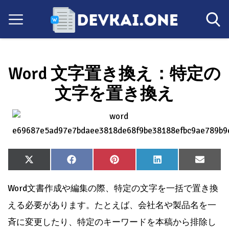
Word 文字置き換え：特定の
文字を置き換え
Share
Share
Share
Share
Share
X
Facebook
Pinterest
LinkedIn
Email
on
on
on
on
on
(Twitter)
Word文書作成や編集の際、特定の文字を一括で置き換
える必要があります。たとえば、会社名や製品名を一
斉に変更したり、特定のキーワードを本稿から排除し