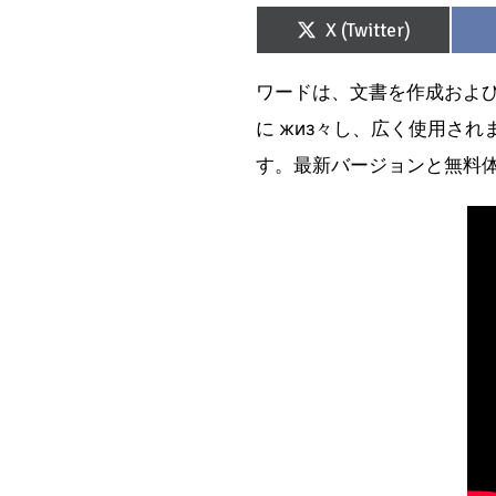
Share
X (Twitter)
on
ワードは、文書を作成およ
に жиз々し、広く使用さ
す。最新バージョンと無料